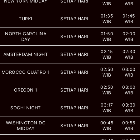
NEW YORK MIDDAY
SETIAP HARI
WIB
WIB
01:35
01:45
TURKI
SETIAP HARI
WIB
WIB
NORTH CAROLINA
01:50
02:00
SETIAP HARI
DAY
WIB
WIB
02:15
02:30
AMSTERDAM NIGHT
SETIAP HARI
WIB
WIB
02:50
03:00
MOROCCO QUATRO 1
SETIAP HARI
WIB
WIB
02:50
03:00
OREGON 1
SETIAP HARI
WIB
WIB
03:17
03:30
SOCHI NIGHT
SETIAP HARI
WIB
WIB
WASHINGTON DC
00:45
00:55
SETIAP HARI
MIDDAY
WIB
WIB