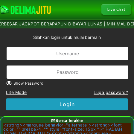
Live Chat
BESAR JACKPOT BERAPAPUN DIBAYAR LUNAS | MINIMAL DEPOSI
Silahkan login untuk mulai bermain
Show Password
Lite Mode
Lupa password?
Login
Berita Terakhir
<strong><marquee behavior="alternate"><strong><font
color="" :#e1be74="" style="font-size: 15px ">* HADIAH
TOGEL DELIMAJITU *</font></strong></marquee>