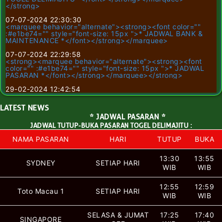
</strong>
07-07-2024 22:30:30
<marquee behavior="alternate"><strong><font color=""
:#e1be74="" style="font-size: 15px ">* JADWAL BANK &
MAINTENANCE *</font></strong></marquee>
07-07-2024 22:29:58
<strong><marquee behavior="alternate"><strong><font
color="" :#e1be74="" style="font-size: 15px ">* JADWAL
PASARAN *</font></strong></marquee></strong>
29-02-2024 12:42:54
LATEST
NEWS
* JADWAL PASARAN *
JADWAL TUTUP-BUKA PASARAN TOGEL DELIMAJITU :
NAMA PASARAN
HARI
TUTUP
BUKA
13:30
13:55
SYDNEY
SETIAP HARI
WIB
WIB
12:55
12:59
Toto Macau 1
SETIAP HARI
WIB
WIB
SELASA & JUMAT
17:25
17:40
SINGAPORE