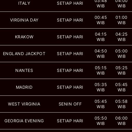
03:48
04:00
ITALY
SETIAP HARI
WIB
WIB
00:45
01:00
VIRGINIA DAY
SETIAP HARI
WIB
WIB
04:15
04:25
KRAKOW
SETIAP HARI
WIB
WIB
04:50
05:00
ENGLAND JACKPOT
SETIAP HARI
WIB
WIB
05:15
05:25
NANTES
SETIAP HARI
WIB
WIB
05:35
05:45
MADRID
SETIAP HARI
WIB
WIB
05:45
05:58
WEST VIRGINIA
SENIN OFF
WIB
WIB
05:50
06:00
GEORGIA EVENING
SETIAP HARI
WIB
WIB