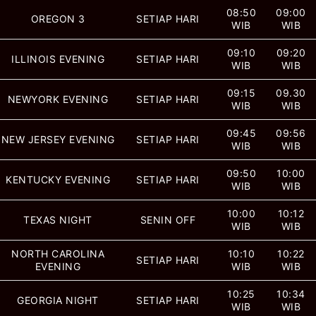
08:50
09:00
OREGON 3
SETIAP HARI
WIB
WIB
09:10
09:20
ILLINOIS EVENING
SETIAP HARI
WIB
WIB
09:15
09.30
NEWYORK EVENING
SETIAP HARI
WIB
WIB
09:45
09:56
NEW JERSEY EVENING
SETIAP HARI
WIB
WIB
09:50
10:00
KENTUCKY EVENING
SETIAP HARI
WIB
WIB
10:00
10:12
TEXAS NIGHT
SENIN OFF
WIB
WIB
NORTH CAROLINA
10:10
10:22
SETIAP HARI
EVENING
WIB
WIB
10:25
10:34
GEORGIA NIGHT
SETIAP HARI
WIB
WIB